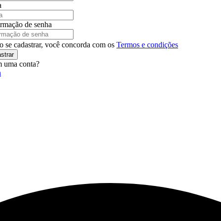
a
rmação de senha
o se cadastrar, você concorda com os
Termos e condições
strar
m uma conta?
n