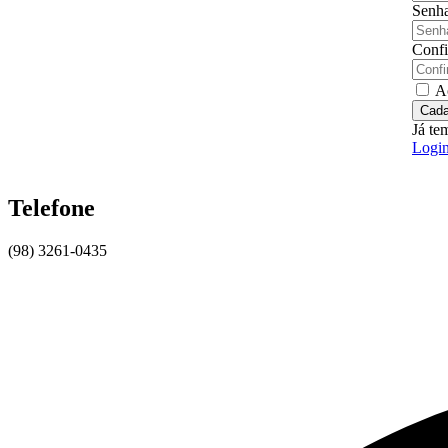
Senh
Confi
A
Cada
Já te
Logi
Telefone
(98) 3261-0435